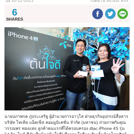
20-12-2011
เปิดอ่าน
50,532 ครั้ง
6
SHARES
นายปภาพรต ภู่ประเสริฐ ผู้อำนวยการอาวุโส ฝ่ายธุรกิจอุปกรณ์สื่อสาร
บริษัท โทเทิ่ล แอ็คเซ็ส คอมมูนิเคชั่น จำกัด (มหาชน) ถ่ายภาพกับคุณ
วรรณพร ทองแท่ง ลูกค้าคนแรกที่ได้ครอบครอง dtac iPhone 4S รุ่น