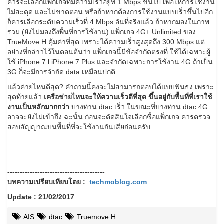
ควรจะเลือกแพ็กเกจที่มีความเร็วอยู่ที่ 1 Mbps ขึ้นไป เพื่อให้การใช้งาน
ไม่สะดุด และไม่ขาดตอน หรือถ้าหากต้องการใช้งานแบบเร็วขึ้นไปอีก
ก็ควรเลือกระดับความเร็วที่ 4 Mbps อันที่จริงแล้ว ถ้าหากมองในภาพ
รวม (ยังไม่มองถึงพื้นที่การใช้งาน) แพ็กเกจ 4G+ Unlimited ของ
TrueMove H คุ้มค่าที่สุด เพราะได้ความเร็วสูงสุดถึง 300 Mbps แต่
อย่างที่กล่าวไว้ในตอนต้นว่า แพ็กเกจนี้มีข้อจำกัดตรงที่ ใช้ได้เฉพาะผู้
ใช้ iPhone 7 l iPhone 7 Plus และจำกัดเฉพาะการใช้งาน 4G ถ้าเป็น
3G ก็จะมีการจำกัด data เหมือนปกติ
แล้วค่ายไหนดีสุด? คำถามนี้คงจะไม่สามารถตอบได้แบบฟันธง เพราะ
สุดท้ายแล้ว
เครือข่ายไหนจะให้ความเร็วดีที่สุด ขึ้นอยู่กับพื้นที่ที่เราใช้
งานเป็นหลักมากกว่า
บางท่าน dtac เร็ว ในขณะที่บางท่าน dtac 4G
อาจจะยังไม่เข้าถึง ฉะนั้น ก่อนจะตัดสินใจเลือกซื้อแพ็กเกจ ควรตรวจ
สอบสัญญาณบนพื้นที่ที่จะใช้งานกันเสียก่อนครับ
---------------------------------------
บทความเปรียบเทียบโดย :
techmoblog.com
Update : 21/02/2017
AIS
dtac
Truemove H