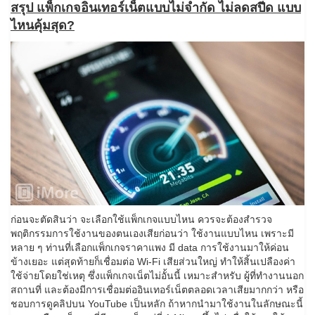
สรุป แพ็กเกจอินเทอร์เน็ตแบบไม่จำกัด ไม่ลดสปีด แบบ
ไหนคุ้มสุด?
ก่อนจะตัดสินว่า จะเลือกใช้แพ็กเกจแบบไหน ควรจะต้องสำรวจ
พฤติกรรมการใช้งานของตนเองเสียก่อนว่า ใช้งานแบบไหน เพราะมี
หลาย ๆ ท่านที่เลือกแพ็กเกจราคาแพง มี data การใช้งานมาให้ค่อน
ข้างเยอะ แต่สุดท้ายก็เชื่อมต่อ Wi-Fi เสียส่วนใหญ่ ทำให้สิ้นเปลืองค่า
ใช้จ่ายโดยใช่เหตุ ซึ่งแพ็กเกจเน็ตไม่อั้นนี้ เหมาะสำหรับ ผู้ที่ทำงานนอก
สถานที่ และต้องมีการเชื่อมต่ออินเทอร์เน็ตตลอดเวลาเสียมากกว่า หรือ
ชอบการดูคลิปบน YouTube เป็นหลัก ถ้าหากนำมาใช้งานในลักษณะนี้