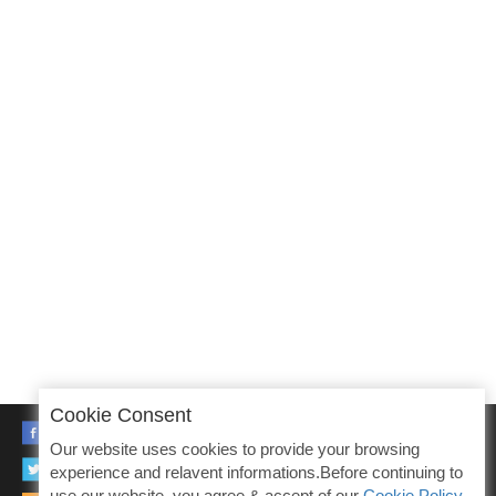
Cookie Consent
FACEBOOK
Our website uses cookies to provide your browsing
TWITTER
experience and relavent informations.Before continuing to
use our website, you agree & accept of our
Cookie Policy