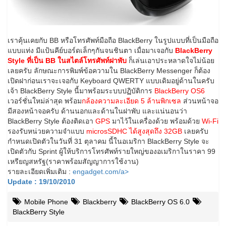
เราคุ้นเคยกับ BB หรือโทรศัพท์มือถือ BlackBerry ในรูปแบบที่เป็นมือถือ
แบบแท่ง มีแป้นคีย์บอร์ดเล็กๆกันจนชินตา เมื่อมาเจอกับ
BlackBerry
Style ที่เป็น BB ในสไตล์โทรศัพท์ฝาพับ
ก็เล่นเอาประหลาดใจไม่น้อย
เลยครับ
ลักษณะการพิมพ์ข้อความใน BlackBerry Messenger ก็ต้อง
เปิดฝาก่อนเราจะเจอกับ Keyboard QWERTY แบบเดิมอยู่ด้านในครับ
เจ้า BlackBerry Style นี้มาพร้อมระบบปฏิบัติการ
BlackBerry OS6
เวอร์ชั่นใหม่ล่าสุด พร้อม
กล้องความละเอียด 5 ล้านพิกเซล
ส่วนหน้าจอ
มีสองหน้าจอครับ ด้านนอกและด้านในฝาพับ และแน่นอนว่า
BlackBerry Style ต้องติดเอา
GPS
มาไว้ในเครื่องด้วย พร้อมด้วย
Wi-Fi
รองรับหน่วยความจำแบบ
microsSDHC ได้สูงสุดถึง 32GB
เลยครับ
กำหนดเปิดตัวในวันที่ 31 ตุลาคม นี้ในอเมริกา BlackBerry Style จะ
เปิดตัวกับ Sprint ผู้ให้บริการโทรศัพท์รายใหญ่ของอเมริกาในราคา 99
เหรียญสหรัฐ(ราคาพร้อมสัญญาการใช้งาน)
รายละเอียดเพิ่มเติม :
engadget.com/a>
Update : 19/10/2010
Mobile Phone
Blackberry
BlackBerry OS 6.0
BlackBerry Style