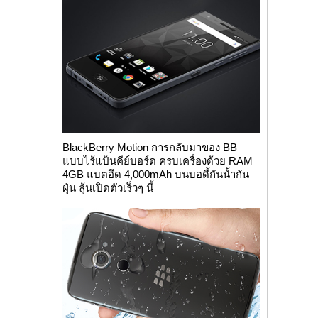
BlackBerry Motion การกลับมาของ BB
แบบไร้แป้นคีย์บอร์ด ครบเครื่องด้วย RAM
4GB แบตอึด 4,000mAh บนบอดี้กันน้ำกัน
ฝุ่น ลุ้นเปิดตัวเร็วๆ นี้