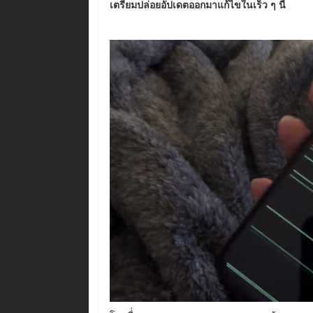
เตรียมปล่อยอัปเดตออกมาแก้ไขในเร็ว ๆ นี้