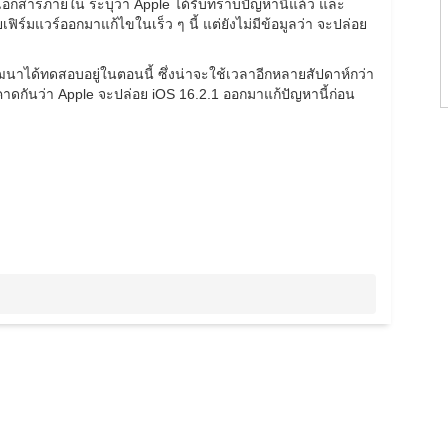
อกสารภายใน ระบุว่า Apple ได้รับทราบปัญหานี้แล้ว และ
ฟิร์มแวร์ออกมาแก้ไขในเร็ว ๆ นี้ แต่ยังไม่มีข้อมูลว่า จะปล่อย
ัฒนาได้ทดสอบอยู่ในตอนนี้ ซึ่งน่าจะใช้เวลาอีกหลายสัปดาห์กว่า
้นคาดกันว่า Apple จะปล่อย iOS 16.2.1 ออกมาแก้ปัญหานี้ก่อน