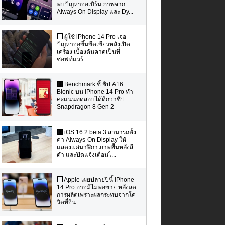
พบปัญหาจอเบิร์น ภาพจาก
Always On Display และ Dy...
ผู้ใช้ iPhone 14 Pro เจอ
ปัญหาจอขึ้นขีดเขียวหลังเปิด
เครื่อง เบื้องต้นคาดเป็นที่
ซอฟท์แวร์
Benchmark ชี้ ชิป A16
Bionic บน iPhone 14 Pro ทำ
คะแนนทดสอบได้ดีกว่าชิป
Snapdragon 8 Gen 2
iOS 16.2 beta 3 สามารถตั้ง
ค่า Always-On Display ให้
แสดงแค่นาฬิกา ภาพพื้นหลังสี
ดำ และปิดแจ้งเตือนไ...
Apple เผยปลายปีนี้ iPhone
14 Pro อาจมีไม่พอขาย หลังลด
การผลิตเพราะผลกระทบจากโค
วิดที่จีน