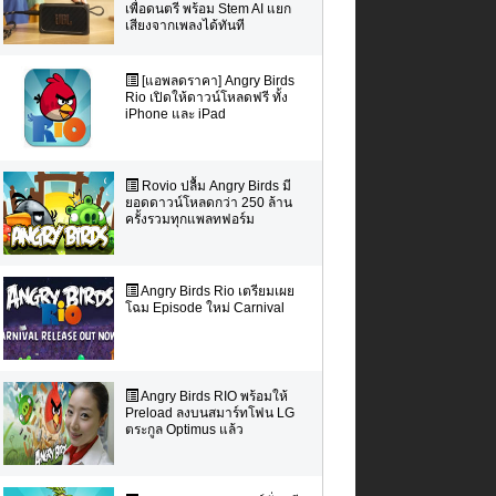
เพื่อดนตรี พร้อม Stem AI แยก
เสียงจากเพลงได้ทันที
[แอพลดราคา] Angry Birds
Rio เปิดให้ดาวน์โหลดฟรี ทั้ง
iPhone และ iPad
Rovio ปลื้ม Angry Birds มี
ยอดดาวน์โหลดกว่า 250 ล้าน
ครั้งรวมทุกแพลทฟอร์ม
Angry Birds Rio เตรียมเผย
โฉม Episode ใหม่ Carnival
Angry Birds RIO พร้อมให้
Preload ลงบนสมาร์ทโฟน LG
ตระกูล Optimus แล้ว