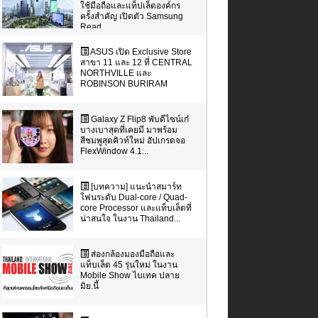
ใช้มือถือและแท็ปเล็ตองค์กร
ครั้งสำคัญ เปิดตัว Samsung
Read...
ASUS เปิด Exclusive Store
สาขา 11 และ 12 ที่ CENTRAL
NORTHVILLE และ
ROBINSON BURIRAM
Galaxy Z Flip8 พับดีไซน์เก๋
บางเบาสุดที่เคยมี มาพร้อม
สีชมพูสุดคิวท์ใหม่ อัปเกรดจอ
FlexWindow 4.1...
[บทความ] แนะนำสมาร์ท
โฟนระดับ Dual-core / Quad-
core Processor และแท็บเล็ตที่
น่าสนใจ ในงาน Thailand...
ส่องกล้องมองมือถือและ
แท็บเล็ต 45 รุ่นใหม่ ในงาน
Mobile Show ไบเทค ปลาย
มิย.นี้