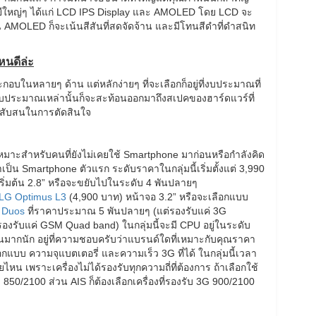
ยีใหญ่ๆ ได้แก่ LCD IPS Display และ AMOLED โดย LCD จะ
่วน AMOLED ก็จะเน้นสีสันที่สดจัดจ้าน และมีโทนสีดำที่ดำสนิท
นดีล่ะ
กอบในหลายๆ ด้าน แต่หลักง่ายๆ ที่จะเลือกก็อยู่ที่งบประมาณที่
งงบประมาณเหล่านั้นก็จะสะท้อนออกมาถึงสเปคของฮาร์ดแวร์ที่
้องสับสนในการตัดสินใจ
าเหมาะสำหรับคนที่ยังไม่เคยใช้ Smartphone มาก่อนหรือกำลังคิด
เป็น Smartphone ตัวแรก ระดับราคาในกลุ่มนี้เริ่มตั้งแต่ 3,990
ริ่มต้น 2.8” หรือจะขยับไปในระดับ 4 พันปลายๆ
LG Optimus L3
(4,900 บาท) หน้าจอ 3.2” หรือจะเลือกแบบ
 Duos
ที่ราคาประมาณ 5 พันปลายๆ (แต่รองรับแค่ 3G
รองรับแค่ GSM Quad band) ในกลุ่มนี้จะมี CPU อยู่ในระดับ
ากนัก อยู่ที่ความชอบครับว่าแบรนด์ใดที่เหมาะกับคุณราคา
แบบ ความจุแบตเตอรี่ และความเร็ว 3G ที่ได้ ในกลุ่มนี้เวลา
ยไหน เพราะเครื่องไม่ได้รองรับทุกความถี่ที่ต้องการ ถ้าเลือกใช้
G 850/2100 ส่วน AIS ก็ต้องเลือกเครื่องที่รองรับ 3G 900/2100