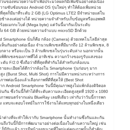
่วนของหน่วยความจำเพื่อประมวลผลก็มีเพิ่มขึ้นอย่างต่อเนื่อง
วามซับซ้อนของ Android OS รุ่นใหม่ๆ ทำให้ต้องเพิ่มหน่วย
สุดก็มีมาที่ระดับ 2 GB (LG Optimus LTE2 มีจำหน่ายแต่ใน
อช้าลงแต่อย่างได้ หน่วยความจำสำหรับเก็บข้อมูลหรือแอพพลิ
ับร้อยเมกกะไบต์ (Mega byte) แต่วันนี้มากันเป็นระดับ
สุดถึง 64 GB ด้วยหน่วยความจำแบบ microSD อีกด้วย
id Smartphone นั่นก็คือ กล้อง (Camera) ด้วยเทคโนโลยีล่าสุด
้เห็นกันอย่างต่อเนื่อง จำนวนพิกเซลที่มีมากถึง 12 ล้านพิกเซล, 8
กลาง หรือจะเป็น 3 ล้านพิกเซลในรุ่นระดับล่าง นอกจากนั้น
พิกเซลของภาพที่ได้ อาทิเช่น ความกว้างของรูรับแสงของ
ะดับ F/2.0 ซึ่งถือว่าดีที่สุดที่ทำกันได้สำหรับกล้องบน
ายละเอียดได้ดีกว่ากล้องใน Smartphone รุ่นก่อนๆ มาก
วสูง (Burst Shot, Multi Shot) การไม่มีความหน่วงระหว่างการ
าพต่อเนื่องแล้วเลือกภาพที่ดีที่สุดให้ (Best Shot
ก Android Smartphone วันนี้มีคุณภาพสูงไม่แพ้กล้องดิจิตอล
น ซึ่งวันนี้ก็ทำได้ที่ระดับความละเอียดสูงสุดที่ 1920 x 1080
บภาพยนตร์จากแผ่น BlueRay เลยทีเดียว เท่ากับว่าวันนี้การพก
่อง แทบจะตอบโจทย์ในการใช้งานได้แทบทุกอย่างในหนึ่งเดียว
นหน้าต่างที่จะทำให้เรากับ Smartphone นั้นทำงานซึ่งกันและกัน
นถึงวันนี้ก็มีการพัฒนามาอย่างต่อเนื่องในด้านความใหญ่ เช่น
.3” ก็มีกันแล้ว การมีหน้าจอขนาดที่ใหญ่แต่คุณภาพนั้นก็สำคัญ