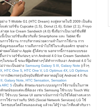
อย่าง T-Mobile G1 (HTC Dream) ลงสู่ตลาดในปี 2009 เป็นต้น
งแต่เวอร์ชั่น Cupcake (1.5), Donut (1.6), Eclair (2.1), Froyo
สุด Ice Cream Sandwich (4.0) ซึ่งถือว่าเป็นเวอร์ชั่นที่ดี
่นนี้เป็นเวอร์ชั่นเดียวกันทั้ง Smartphone และ Tablet ซึ่ง
ียรในการใช้งาน การบริหารหน่วยความจำในการใช้งาน การ
้อมูลของเครื่อง รวมถึงการนำไปใช้ในระดับองค์กร ทุกอย่าง
รกับค่ายผลไม้อย่าง Apple สู้ได้สบาย นอกจากนี้การออกแบบของ
ีขึ้นกว่าเวอร์ชั่นก่อนๆ มาก Android 4.0 Ice Cream Sandwich
ๆในขณะนี้ ขณะที่ผู้ผลิตต่างๆได้ทำการจับเอา Android 4.0 ไป
ไม่ว่าจะเป็นอย่าง
Samsung Galaxy S III
,
Galaxy Note
(เร็วๆ
 X
,
HTC One S
,
HTC One V
,
LG Optimus 4X
,
LG Optimus
การอัพเกรดรุ่นปัจจุบันที่ยังทำตลาดอยู่ไปสู่ Android 4.0 กัน
I,
Galaxy Note
,
HTC Sensation
,
Sensation
a ARC S
เป็นต้น ลักษณะของระบบเมนูการใช้งานนั้นในภาพ
อกลักษณ์ของแต่ละยี่ห้อเอง เช่น Samsung ใช้ระบบ Touch Wiz
ว HTC ใช้ระบบ Sense UI ออกมาเน้นการนำไปใช้ได้อย่างสะดวก
นการใช้งานร่วมกับ SNS (Social Network Services) LG ใช้
 ใครชอบสไตล์ไหนลองเล่นดู แล้วจะได้รู้ว่าอะไรที่ลงตัวกับเรา