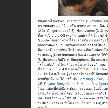
หลังจากที่ Android Smartphone รุ่นแรกของโลก
มา Android OS ก็มีการพัฒนาการอย่างต่อเนื่อง ตั้
(2.2), Gingerbread (2.3), Honeycomb (3.X) จนล่า
ที่สุดที่ Android OS เคยมีมาเลยก็ว่าได้ ในเวอร์ชั
Google ได้ถือว่าทำมาได้ลงตัวที่สุด ความเสถ
จัดการพลังงาน ระบบรักษาความปลอดภัยป้องกันข
ถือว่าลงตัวอย่างที่สุด ไม่ต้องกังวลที่จะไปต่อก
ระบบเมนู (User Interface) ก็ลงตัว และปรับให้ด
จึงเป็นระบบปฏิบัติการ Smartphone ที่มาแรงมาก
ใส่ในผลิตภัณฑ์ใหม่ที่ถือว่าเป็นรุ่นเรือธงกันหมด 
นี้ที่จะมี Android 4.0 มาจากโรงงาน),
HTC One
L7
เป็นต้น ยังไม่พอ ผู้ผลิตรายใหญ่เองก็ได้ทยอยทำ
มากที่สุดที่จะทำได้ อาทิเช่น
Samsung Galaxy S I
XE
,
Rhyme
,
Sony Xperia S
,
Xperia Ray
,
Xperi
ใหญ่ แต่ละยี่ห้อก็มีการพัฒนาระบบเมนูอันเป็นเ
UI ซึ่งพัฒนาขึ้นมาได้อย่างเรียบง่าย และลงตั
และรวดเร็ว Sony ใช้ระบบ Timescape UI ที่เน้
ระบบ S-Class UI ที่เน้นความเรียบง่ายแต่หรูหรา
นะครับ