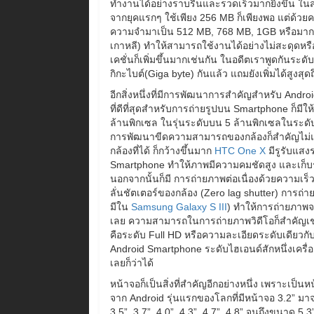
ทำงานได้อย่างราบรื่นและรวดเร็วมากยิ่งขึ้น ในส
จากยุคแรกๆ ใช้เพียง 256 MB ก็เพียงพอ แต่ด้วยค
ความจำมาเป็น 512 MB, 768 MB, 1GB หรือมากที่
เกาหลี) ทำให้สามารถใช้งานได้อย่างไม่สะดุดหรื
เคชั่นก็เพิ่มขึ้นมากเช่นกัน ในอดีตเราพูดกันระด
กิกะไบต์(Giga byte) กันแล้ว แถมยังเพิ่มได้สูง
อีกสิ่งหนึ่งที่มีการพัฒนาการสำคัญสำหรับ Andro
ที่ดีที่สุดสำหรับการถ่ายรูปบน Smartphone ก็มีให
ล้านพิกเซล ในรุ่นระดับบน 5 ล้านพิกเซลในระดับ
การพัฒนาขีดความสามารถของกล้องก็สำคัญไม่แพ้
กล้องที่ได้ ก็กว้างขึ้นมาก
HTC One X
มีรูรับแสงร
Smartphone ทำให้ภาพมีความคมชัดสูง และเก็บร
นอกจากนั้นก็มี การถ่ายภาพต่อเนื่องด้วยความเร็
ลั่นชัตเตอร์ของกล้อง (Zero lag shutter) การถ่ายภ
มีใน
Samsung Galaxy S III
) ทำให้การถ่ายภาพจา
เลย ความสามารถในการถ่ายภาพวิดีโอก็สำคัญเช่นกั
คือระดับ Full HD หรือความละเอียดระดับเดียวกั
Android Smartphone ระดับไฮเอนด์สักหนึ่งเครื
เลยก็ว่าได้
หน้าจอก็เป็นสิ่งที่สำคัญอีกอย่างหนึ่ง เพราะเป็
จาก Android รุ่นแรกของโลกที่มีหน้าจอ 3.2” มาจ
3.5”, 3.7”, 4.0”, 4.3”, 4.7”, 4.8” จนถึงขนาด 5