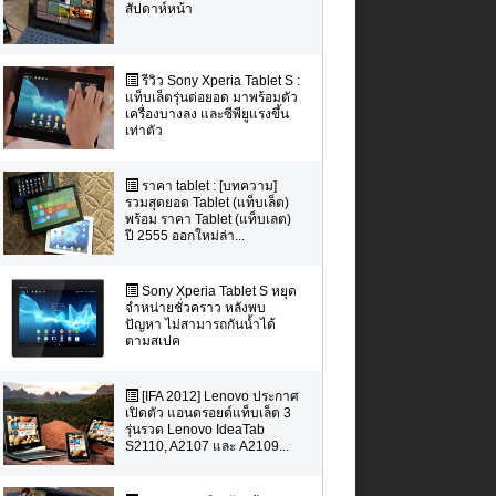
สัปดาห์หน้า
รีวิว Sony Xperia Tablet S :
แท็บเล็ตรุ่นต่อยอด มาพร้อมตัว
เครื่องบางลง และซีพียูแรงขึ้น
เท่าตัว
ราคา tablet : [บทความ]
รวมสุดยอด Tablet (แท็บเล็ต)
พร้อม ราคา Tablet (แท็บเลต)
ปี 2555 ออกใหม่ล่า...
Sony Xperia Tablet S หยุด
จำหน่ายชั่วคราว หลังพบ
ปัญหา ไม่สามารถกันน้ำได้
ตามสเปค
[IFA 2012] Lenovo ประกาศ
เปิดตัว แอนดรอยด์แท็บเล็ต 3
รุ่นรวด Lenovo IdeaTab
S2110, A2107 และ A2109...