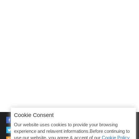
Cookie Consent
FACEBOOK
Our website uses cookies to provide your browsing
TWITTER
experience and relavent informations.Before continuing to
use our website, you agree & accept of our
Cookie Policy