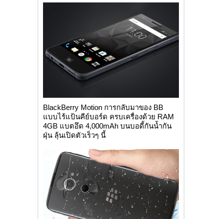
BlackBerry Motion การกลับมาของ BB
แบบไร้แป้นคีย์บอร์ด ครบเครื่องด้วย RAM
4GB แบตอึด 4,000mAh บนบอดี้กันน้ำกัน
ฝุ่น ลุ้นเปิดตัวเร็วๆ นี้