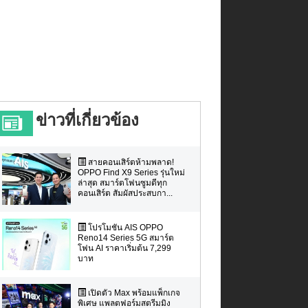
ข่าวที่เกี่ยวข้อง
สายคอนเสิร์ตห้ามพลาด!
OPPO Find X9 Series รุ่นใหม่
ล่าสุด สมาร์ตโฟนซูมดีทุก
คอนเสิร์ต สัมผัสประสบกา...
โปรโมชัน AIS OPPO
Reno14 Series 5G สมาร์ต
โฟน AI ราคาเริ่มต้น 7,299
บาท
เปิดตัว Max พร้อมแพ็กเกจ
พิเศษ แพลตฟอร์มสตรีมมิง