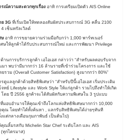
การณ์ความสะดวกทุกเรื่อง
อาทิ การเตรียมเปิดตัว AIS Online
่าย 3G
ที่เริ่มเปิดให้ทดลองสัมผัสประสบการณ์ 3G คลื่น 2100
 4 เซ็นทรัลเวิลด์
เศษ
อาทิ การขยายความร่วมมือกับกว่า 1,000 พาร์ทเนอร์
ิเศษให้ลูกค้าได้รับประสบการณ์ใหม่ และการพัฒนา Privilege
หารด้านการบริการลูกค้า เอไอเอส กล่าวว่า “สำหรับผลตอบรับจาก
นมา พบว่ามีมากกว่า 16 ล้านรายที่เข้าร่วมโครงการ และใช้
จโดยรวม (Overall Customer Satisfaction) สูงมากกว่า 80%”
ดูแลลูกค้าด้วยสิทธิพิเศษว่า “สำหรับปีนี้เอไอเอส เริ่มประเดิม
บโจทย์ Lifestyle และ Work Style ให้แก่ลูกค้า รวมไปถึงทำให้เกิด
โดย ปี 2556 ลูกค้าจะได้สัมผัสกับความพิเศษใน 3 รูปแบบ
ที่มอบอำนาจให้คุณเข้าถึงโลกแห่งสิทธิพิเศษมากกว่า 10,000
ุณ โดยทำได้ทั้งค้นหา , แลกรับสิทธิพิเศษได้ง่ายๆทันที
ั้งแต่กลางเดือนกุมภาพันธ์ เป็นต้นไป)
ุณลิ้มรสกับ Michelin Star Chef ระดับโลก และ AIS
 (ทุกไตรมาส)