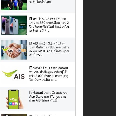
ระดับโลกในไทย
สรุปโปร AIS เช่า iPhone
14 จ่าย 850 บาท/เดือน ครบ 2
ปีเปลี่ยนเครื่องใหม่ ติดเงื่อนไข
อะไรบ้าง ? ต้...
AIS ทุ่มเงิน 3.2 หมื่นล้าน
บาท ซื้อกิจการ 3BB และหน่วย
ลงทุน JASIF คาดเสร็จสมบูรณ์
ต้นปี 2566
นักวิจัยด้านความปลอดภัย
พบ AIS ทำข้อมูลทราฟิกผู้ใช้
กว่า 8,000 ล้านรายการหลุดสู่
โลกอินเทอร์เน็ต ล่า...
ซื้อแอป เกม หนัง เพลง บน
App Store และ iTunes จ่าย
ผ่าน AIS ได้แล้ววันนี้!!