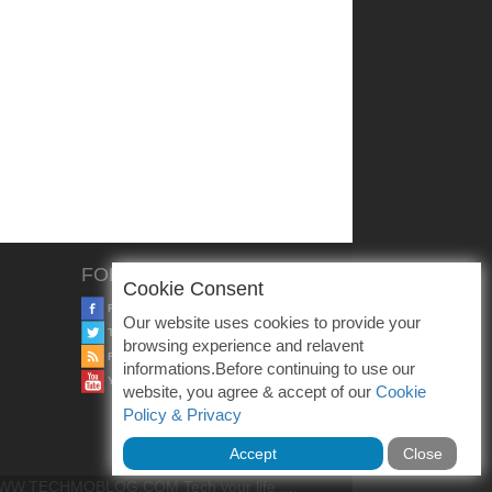
FOLLOW US
Cookie Consent
FACEBOOK
Our website uses cookies to provide your
TWITTER
browsing experience and relavent
RSS
informations.Before continuing to use our
YOUTUBE
website, you agree & accept of our
Cookie
Policy & Privacy
Accept
Close
W.TECHMOBLOG.COM Tech your life ....