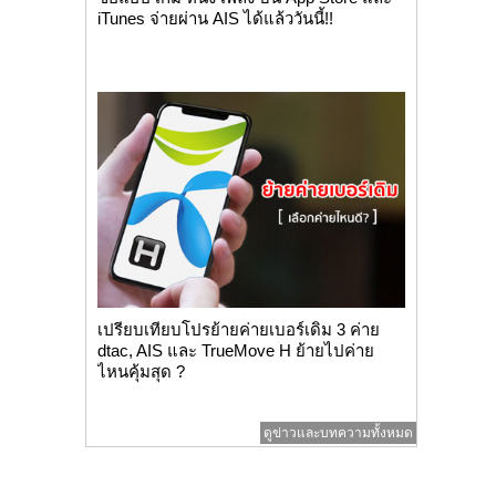
iTunes จ่ายผ่าน AIS ได้แล้ววันนี้!!
เปรียบเทียบโปรย้ายค่ายเบอร์เดิม 3 ค่าย
dtac, AIS และ TrueMove H ย้ายไปค่าย
ไหนคุ้มสุด ?
ดูข่าวและบทความทั้งหมด