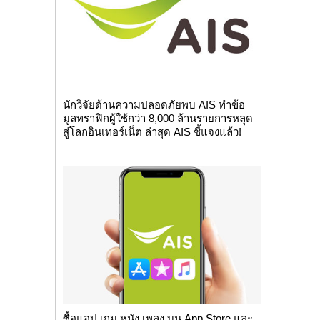
นักวิจัยด้านความปลอดภัยพบ AIS ทำข้อ
มูลทราฟิกผู้ใช้กว่า 8,000 ล้านรายการหลุด
สู่โลกอินเทอร์เน็ต ล่าสุด AIS ชี้แจงแล้ว!
ซื้อแอป เกม หนัง เพลง บน App Store และ