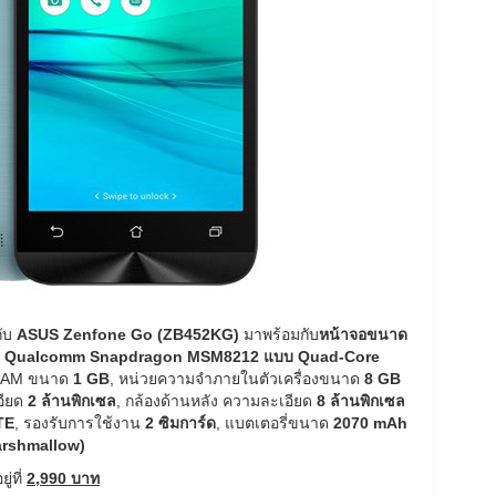
กับ
ASUS Zenfone Go (ZB452KG)
มาพร้อมกับ
หน้าจอขนาด
ต
Qualcomm Snapdragon MSM8212 แบบ Quad-Core
 RAM ขนาด
1 GB
, หน่วยความจำภายในตัวเครื่องขนาด
8 GB
อียด
2 ล้านพิกเซล
, กล้องด้านหลัง ความละเอียด
8 ล้านพิกเซล
TE
, รองรับการใช้งาน
2 ซิมการ์ด
, แบตเตอรี่ขนาด
2070 mAh
arshmallow)
่ที่
2,990 บาท