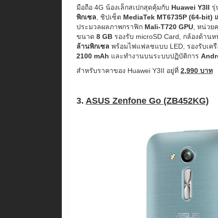
มือถือ 4G น้องเล็กสเปกสุดคุ้มกับ
Huawei Y3II
รุ
พิกเซล
, ชิปเซ็ต
MediaTek MT6735P (64-bit) 
ประมวลผลภาพกราฟิก
Mali-T720 GPU
, หน่ว
ขนาด
8 GB
รองรับ microSD Card, กล้องด้านห
ล้านพิกเซล
พร้อมไฟแฟลชแบบ LED, รองรับเครื
2100 mAh
และทำงานบนระบบปฏิบัติการ
Andro
สำหรับราคาของ Huawei Y3II อยู่ที่
2,990 บาท
3.
ASUS Zenfone Go (ZB452KG)