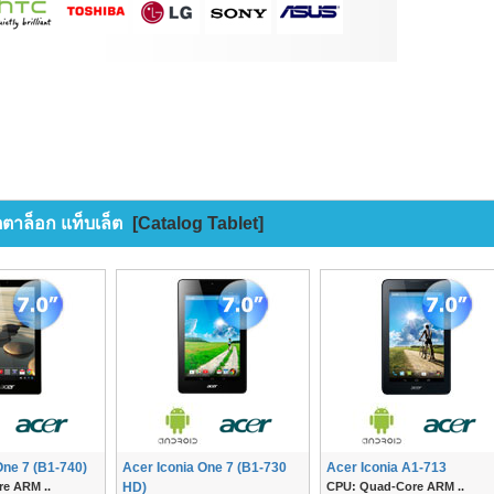
ตตาล็อก แท็บเล็ต
[Catalog Tablet]
One 7 (B1-740)
Acer Iconia One 7 (B1-730
Acer Iconia A1-713
re ARM ..
HD)
CPU: Quad-Core ARM ..