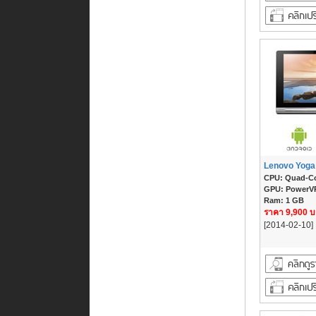
Lenovo Yoga 
CPU: Quad-Co
GPU: PowerVR
Ram: 1 GB
ราคา 9,900 
[2014-02-10]