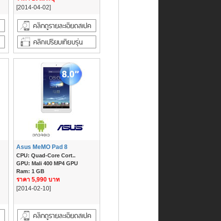
[2014-04-02]
Asus MeMO Pad 8
CPU: Quad-Core Cort..
GPU: Mali 400 MP4 GPU
Ram: 1 GB
ราคา 5,990 บาท
[2014-02-10]