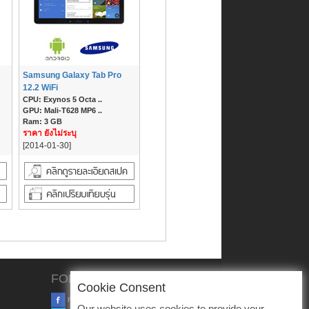
Samsung Galaxy Tab Pro
12.2 WiFi
CPU: Exynos 5 Octa ..
GPU: Mali-T628 MP6 ..
Ram: 3 GB
ราคา ยังไม่ระบุ
[2014-01-30]
FOLLOW US
Cookie Consent
FACEBOOK
Our website uses cookies to provide your