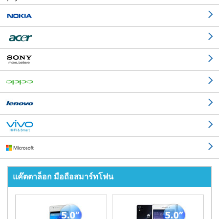
แค๊ตตาล็อก มือถือสมาร์ทโฟน