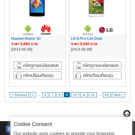
Huawei Honor 3C
LG G Pro Lite Dual
ราคา 5,990 บาท
ราคา 9,500 บาท
[2014-06-09]
[2014-06-09]
...
...
« Previous
1
6
7
8
9
10
11
12
24
Next »
Cookie Consent
FACEBOOK
Our website uses cookies to provide your browsing